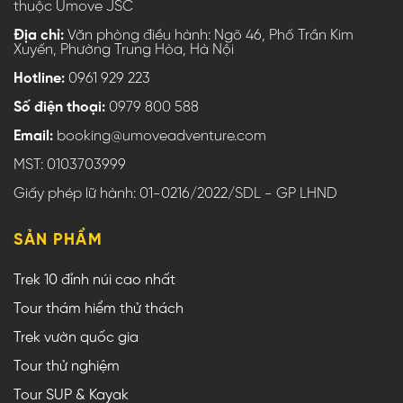
thuộc Umove JSC
Địa chỉ:
Văn phòng điều hành: Ngõ 46, Phố Trần Kim
Xuyến, Phường Trung Hòa, Hà Nội
Hotline:
0961 929 223
Số điện thoại:
0979 800 588
Email:
booking@umoveadventure.com
MST: 0103703999
Giấy phép lữ hành: 01-0216/2022/SDL - GP LHND
SẢN PHẨM
Trek 10 đỉnh núi cao nhất
Tour thám hiểm thử thách
Trek vườn quốc gia
Tour thử nghiệm
Tour SUP & Kayak