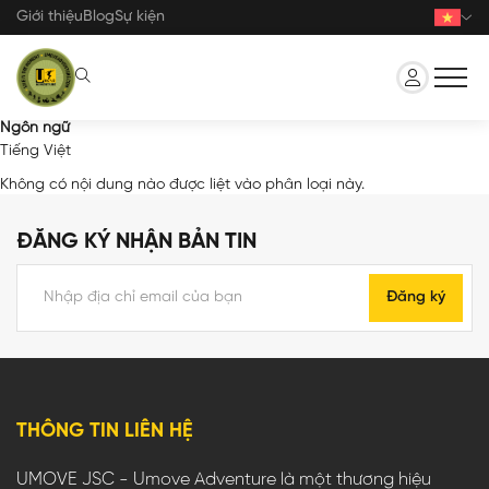
Nhảy
Giới thiệu
Blog
Sự kiện
đến
nội
dung
Ngôn ngữ
Tiếng Việt
Không có nội dung nào được liệt vào phân loại này.
ĐĂNG KÝ NHẬN BẢN TIN
Đăng ký
THÔNG TIN LIÊN HỆ
UMOVE JSC - Umove Adventure là một thương hiệu