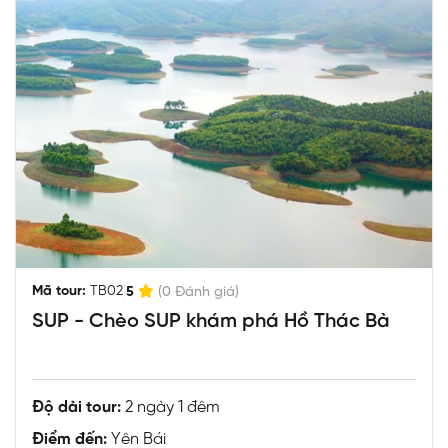
|
Mã tour:
TB02
5
(0 Đánh giá)
SUP - Chèo SUP khám phá Hồ Thác Bà
Độ dài tour:
2 ngày 1 đêm
Điểm đến:
Yên Bái