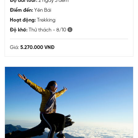
Độ dài tour:
2 ngày 3 đêm
Điểm đến:
Yên Bái
Hoạt động:
Trekking
Độ khó:
Thử thách - 8/10
Giá:
5.270.000 VNĐ