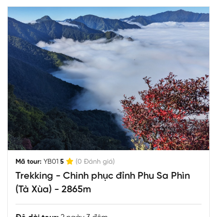
|
Mã tour:
YB01
5
(0 Đánh giá)
Trekking - Chinh phục đỉnh Phu Sa Phìn
(Tà Xùa) - 2865m