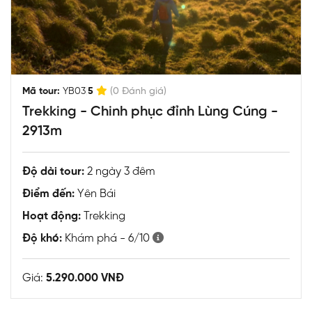
|
Mã tour:
YB03
5
(0 Đánh giá)
Trekking - Chinh phục đỉnh Lùng Cúng -
2913m
Độ dài tour:
2 ngày 3 đêm
Điểm đến:
Yên Bái
Hoạt động:
Trekking
Độ khó:
Khám phá - 6/10
Giá:
5.290.000 VNĐ