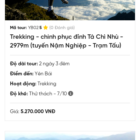
|
Mã tour:
YB02
5
(0 Đánh giá)
Trekking - chinh phục đỉnh Tà Chì Nhù -
2979m (tuyến Nậm Nghiệp - Trạm Tấu)
Độ dài tour:
2 ngày 3 đêm
Điểm đến:
Yên Bái
Hoạt động:
Trekking
Độ khó:
Thử thách - 7/10
Giá:
5.270.000 VNĐ