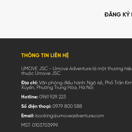
ĐĂNG KÝ 
THÔNG TIN LIÊN HỆ
UMOVE JSC - Umove Adventure là một thương hiệ
thuộc Umove JSC
Địa chỉ:
Văn phòng điều hành: Ngõ 46, Phố Trần Ki
Xuyến, Phường Trung Hòa, Hà Nội
Hotline:
0961 929 223
Số điện thoại:
0979 800 588
Email:
booking@umoveadventure.com
MST: 0103703999