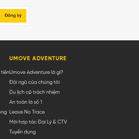
Đăng ký
UMOVE ADVENTURE
tiền
Umove Adventure là gì?
Đội ngũ của chúng tôi
Du lịch có trách nhiệm
An toàn là số 1
ộng
Leave No Trace
Mời hợp tác Đại Lý & CTV
Tuyển dụng