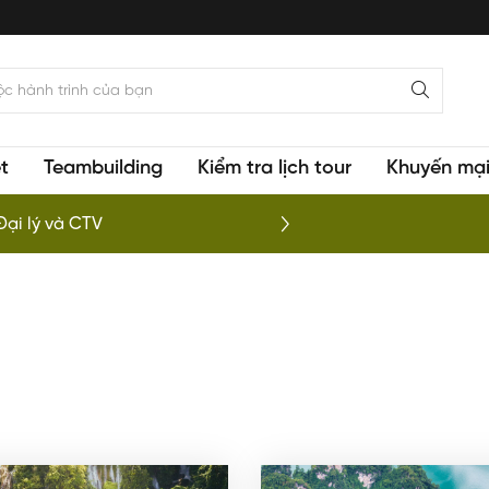
t
Teambuilding
Kiểm tra lịch tour
Khuyến mạ
 phá vịnh Lan Hạ
To