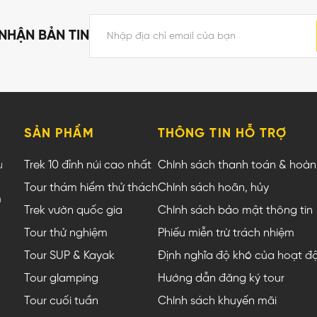
NHẬN BẢN TIN
SẢN PHẨM
THÔNG TIN HỖ TRỢ
u
Trek 10 đỉnh núi cao nhất
Chính sách thanh toán & hoàn 
Tour thám hiểm thử thách
Chính sách hoãn, hủy
m
Trek vườn quốc gia
Chính sách bảo mật thông tin
Tour thử nghiệm
Phiếu miễn trừ trách nhiệm
Tour SUP & Kayak
Định nghĩa độ khó của hoạt đ
Tour glamping
Hướng dẫn đăng ký tour
Tour cuối tuần
Chính sách khuyến mãi