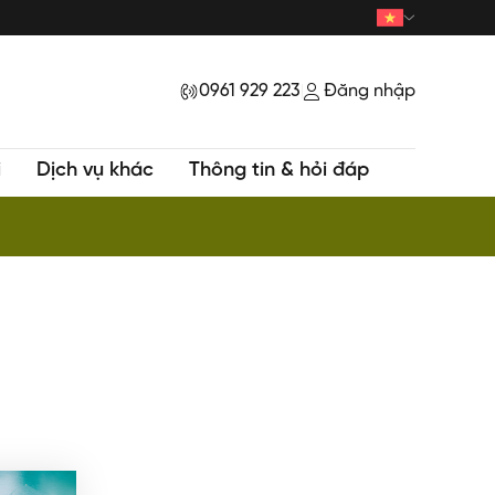
0961 929 223
Đăng nhập
|
i
Dịch vụ khác
Thông tin & hỏi đáp
ur HOT - Trekking khám phá Đỉnh Samu huyền bí