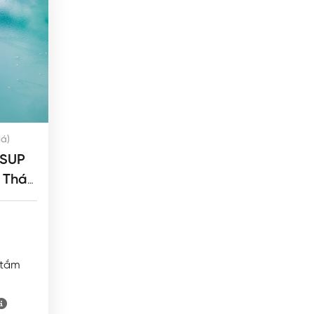
iá)
 Thác
 tắm