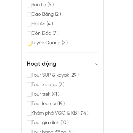
Sơn La (5 )
Cao Bằng (2 )
Hội An (4 )
Côn Đảo (7 )
Tuyên Quang (2 )
Hoạt động
Tour SUP & kayak (29 )
Tour xe đạp (2 )
Tour trek (41 )
Tour leo núi (19 )
Khám phá VQG & KBT (14 )
Tour gia đình (10 )
Tour hang động (5 )