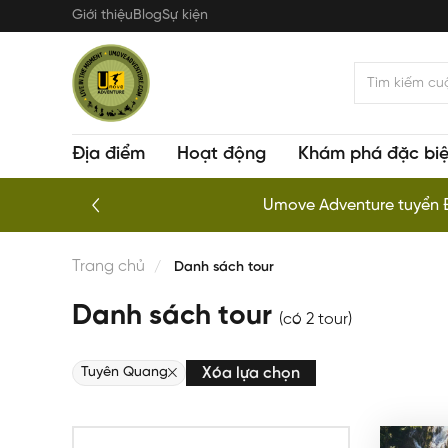
Nhảy
Giới thiệu
Blog
Sự kiện
đến
nội
dung
Địa điểm
Hoạt động
Khám phá đặc biệ
Kayaking chuyên nghiệp khám
Trang chủ
Danh sách tour
Danh sách tour
(có 2 tour)
Tuyên Quang
Xóa lựa chọn