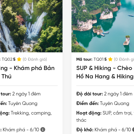
|
|
:
TQ02
Mã tour:
TQ01
5
(0 Đánh giá)
5
(0 Đánh g
ing - Khám phá Bản
SUP & Hiking - Chèo SUP
 Thú
Hồ Na Hang & Hiking
Khuổi Nhi
tour:
2 ngày 1 đêm
Độ dài tour:
2 ngày 1 đêm
ến:
Tuyên Quang
Điểm đến:
Tuyên Quang
ộng:
Trekking, camping,
Hoạt động:
SUP, cắm trại,
thác
:
Khám phá - 6/10
Độ khó:
Khám phá - 6/10