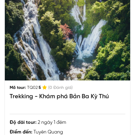
|
Mã tour:
TQ02
5
(0 Đánh giá)
Trekking - Khám phá Bản Ba Kỳ Thú
Độ dài tour:
2 ngày 1 đêm
Điểm đến:
Tuyên Quang