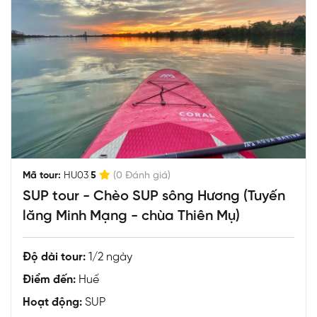
|
Mã tour:
HU03
5
(0 Đánh giá)
SUP tour - Chèo SUP sông Hương (Tuyến
lăng Minh Mạng - chùa Thiên Mụ)
Độ dài tour:
1/2 ngày
Điểm đến:
Huế
Hoạt động:
SUP