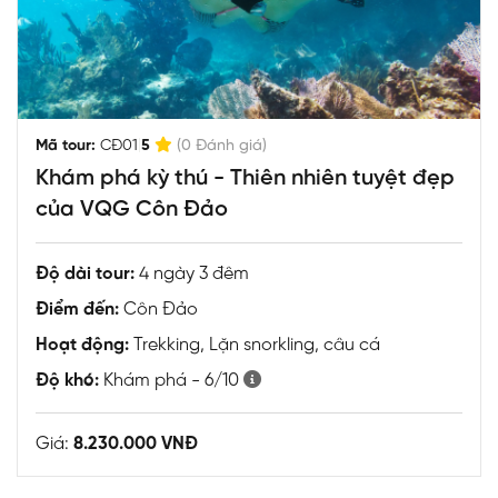
|
Mã tour:
CĐ01
5
(0 Đánh giá)
Khám phá kỳ thú - Thiên nhiên tuyệt đẹp
của VQG Côn Đảo
Độ dài tour:
4 ngày 3 đêm
Điểm đến:
Côn Đảo
Hoạt động:
Trekking, Lặn snorkling, câu cá
Độ khó:
Khám phá - 6/10
Giá:
8.230.000 VNĐ