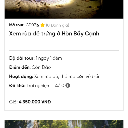
|
Mã tour:
CĐ07
5
(0 Đánh giá)
Xem rùa đẻ trứng ở Hòn Bẩy Cạnh
Độ dài tour:
1 ngày 1 đêm
Điểm đến:
Côn Đảo
Hoạt động:
Xem rùa đẻ, thả rùa còn về biển
Độ khó:
Trải nghiệm - 4/10
Giá:
4.350.000 VNĐ