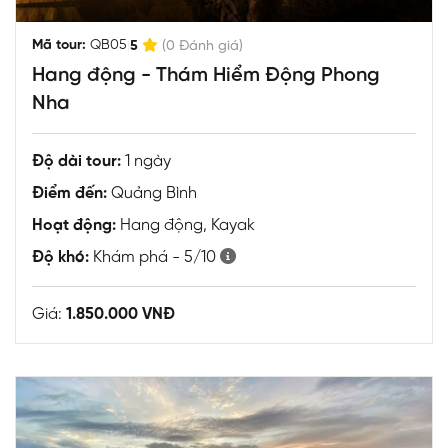
|
Mã tour:
QB05
5
(0 Đánh giá)
Hang động - Thám Hiểm Động Phong
Nha
Độ dài tour:
1 ngày
Điểm đến:
Quảng Bình
Hoạt động:
Hang động, Kayak
Độ khó:
Khám phá - 5/10
Giá:
1.850.000 VNĐ