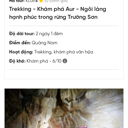
|
Mã tour:
KL06
5
(0 Đánh giá)
Trekking - Khám phá Aur - Ngôi làng
hạnh phúc trong rừng Trường Sơn
Độ dài tour:
2 ngày 1 đêm
Điểm đến:
Quảng Nam
Hoạt động:
Trekking, khám phá văn hóa
Độ khó:
Khám phá - 6/10