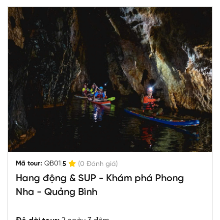
|
Mã tour:
QB01
5
(0 Đánh giá)
Hang động & SUP - Khám phá Phong
Nha - Quảng Bình