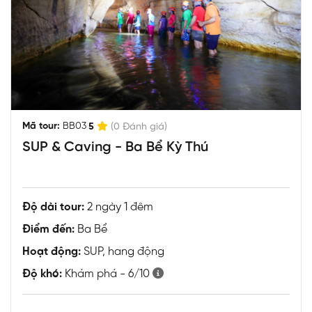
|
Mã tour:
BB03
5
(0 Đánh giá)
SUP & Caving - Ba Bể Kỳ Thú
Độ dài tour:
2 ngày 1 đêm
Điểm đến:
Ba Bể
Hoạt động:
SUP, hang động
Độ khó:
Khám phá - 6/10