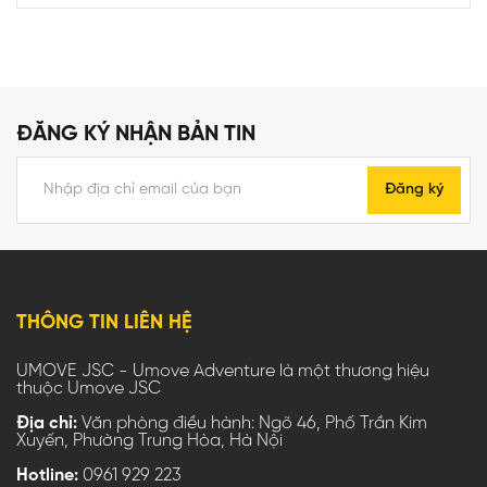
ĐĂNG KÝ NHẬN BẢN TIN
Đăng ký
THÔNG TIN LIÊN HỆ
UMOVE JSC - Umove Adventure là một thương hiệu
thuộc Umove JSC
Địa chỉ:
Văn phòng điều hành: Ngõ 46, Phố Trần Kim
Xuyến, Phường Trung Hòa, Hà Nội
Hotline:
0961 929 223