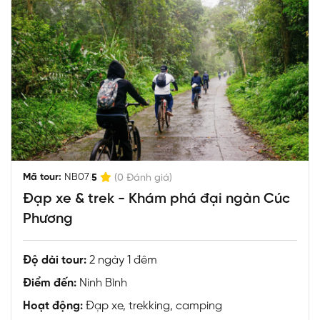
|
Mã tour:
NB07
5
(0 Đánh giá)
Đạp xe & trek - Khám phá đại ngàn Cúc
Phương
Độ dài tour:
2 ngày 1 đêm
Điểm đến:
Ninh Bình
Hoạt động:
Đạp xe, trekking, camping