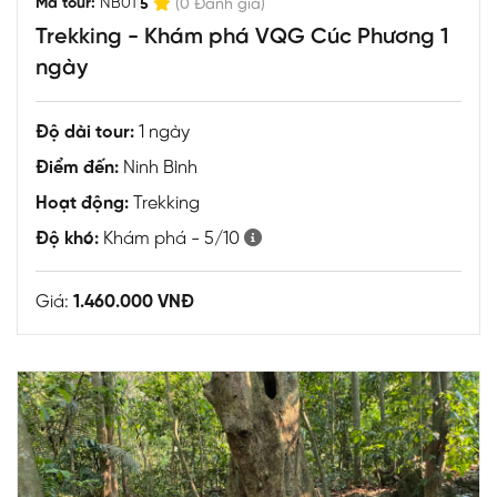
|
Mã tour:
NB01
5
(0 Đánh giá)
Trekking - Khám phá VQG Cúc Phương 1
ngày
Độ dài tour:
1 ngày
Điểm đến:
Ninh Bình
Hoạt động:
Trekking
Độ khó:
Khám phá - 5/10
Giá:
1.460.000 VNĐ