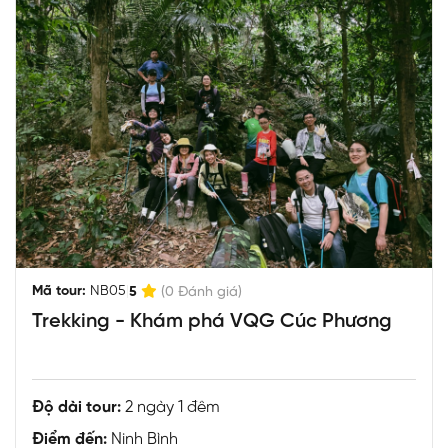
|
Mã tour:
NB05
5
(0 Đánh giá)
Trekking - Khám phá VQG Cúc Phương
Độ dài tour:
2 ngày 1 đêm
Điểm đến:
Ninh Bình