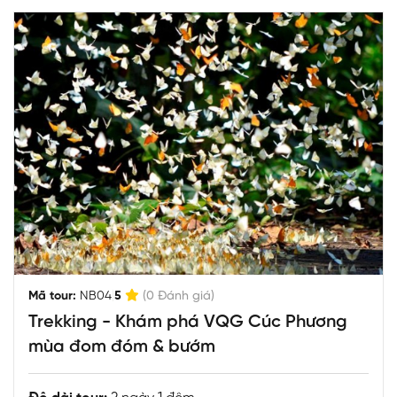
|
Mã tour:
NB04
5
(0 Đánh giá)
Trekking - Khám phá VQG Cúc Phương
mùa đom đóm & bướm