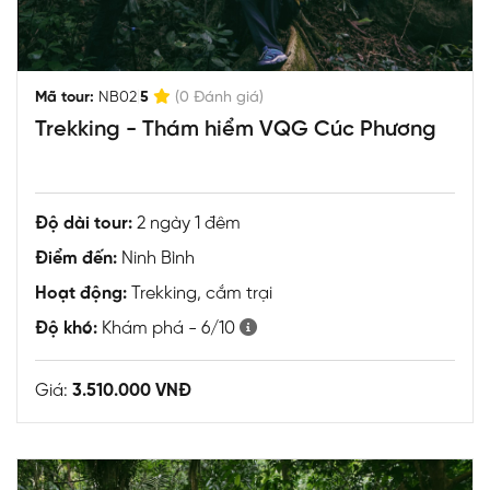
|
Mã tour:
NB02
5
(0 Đánh giá)
Trekking - Thám hiểm VQG Cúc Phương
Độ dài tour:
2 ngày 1 đêm
Điểm đến:
Ninh Bình
Hoạt động:
Trekking, cắm trại
Độ khó:
Khám phá - 6/10
Giá:
3.510.000 VNĐ