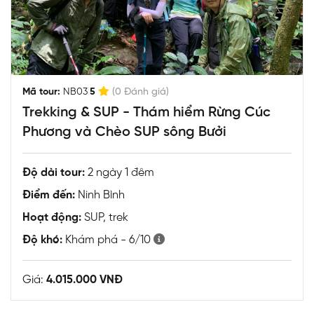
|
Mã tour:
NB03
5
(0 Đánh giá)
Trekking & SUP - Thám hiểm Rừng Cúc
Phương và Chèo SUP sông Bưởi
Độ dài tour:
2 ngày 1 đêm
Điểm đến:
Ninh Bình
Hoạt động:
SUP, trek
Độ khó:
Khám phá - 6/10
Giá:
4.015.000 VNĐ