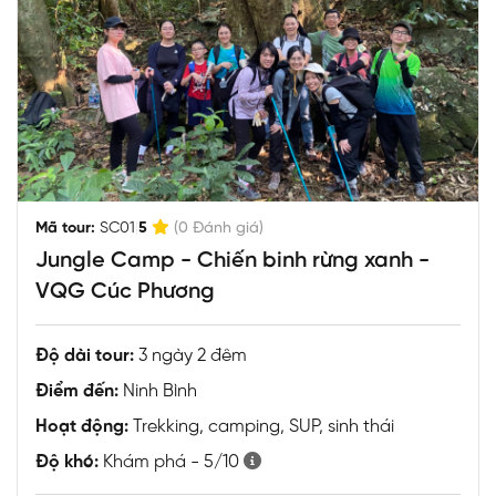
|
Mã tour:
SC01
5
(0 Đánh giá)
Jungle Camp - Chiến binh rừng xanh -
VQG Cúc Phương
Độ dài tour:
3 ngày 2 đêm
Điểm đến:
Ninh Bình
Hoạt động:
Trekking, camping, SUP, sinh thái
Độ khó:
Khám phá - 5/10