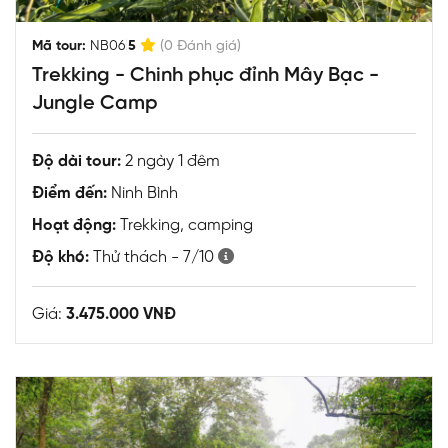
|
Mã tour:
NB06
5
(0 Đánh giá)
Trekking - Chinh phục đỉnh Mây Bạc -
Jungle Camp
Độ dài tour:
2 ngày 1 đêm
Điểm đến:
Ninh Bình
Hoạt động:
Trekking, camping
Độ khó:
Thử thách - 7/10
Giá:
3.475.000 VNĐ