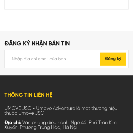
ĐĂNG KÝ NHẬN BẢN TIN
Đăng ký
THÔNG TIN LIÊN HỆ
UMOVE JSC - Umove Adventure là một thương hiệu
thuộc Umove JSC
Địa chỉ:
Văn phòng điều hành: Ngõ 46, Phố Trần Kim
Xuyến, Phường Trung Hòa, Hà Nội