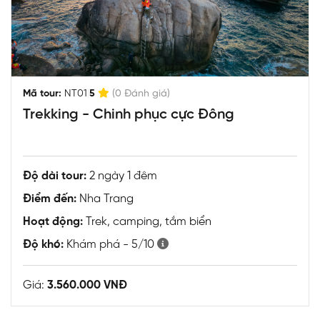
|
Mã tour:
NT01
5
(0 Đánh giá)
Trekking - Chinh phục cực Đông
Độ dài tour:
2 ngày 1 đêm
Điểm đến:
Nha Trang
Hoạt động:
Trek, camping, tắm biển
Độ khó:
Khám phá - 5/10
Giá:
3.560.000 VNĐ