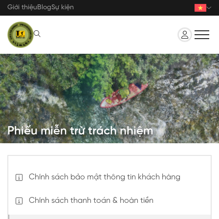
Nhảy
Giới thiệu
Blog
Sự kiện
đến
nội
dung
Phiếu miễn trừ trách nhiệm
Chính sách bảo mật thông tin khách hàng
Chính sách thanh toán & hoàn tiền