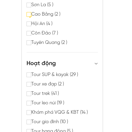
Sơn La (5 )
Cao Bằng (2 )
Hội An (4 )
Côn Đảo (7 )
Tuyên Quang (2 )
Hoạt động
Tour SUP & kayak (29 )
Tour xe đạp (2 )
Tour trek (41 )
Tour leo núi (19 )
Khám phá VQG & KBT (14 )
Tour gia đình (10 )
Tour hang động (5 )