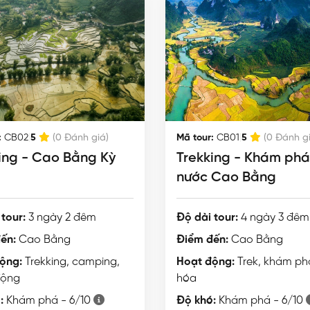
|
|
:
CB02
Mã tour:
CB01
5
(0 Đánh giá)
5
(0 Đánh g
ing - Cao Bằng Kỳ
Trekking - Khám phá
nước Cao Bằng
tour:
3 ngày 2 đêm
Độ dài tour:
4 ngày 3 đêm
ến:
Cao Bằng
Điểm đến:
Cao Bằng
ộng:
Trekking, camping,
Hoạt động:
Trek, khám ph
động
hóa
:
Khám phá - 6/10
Độ khó:
Khám phá - 6/10