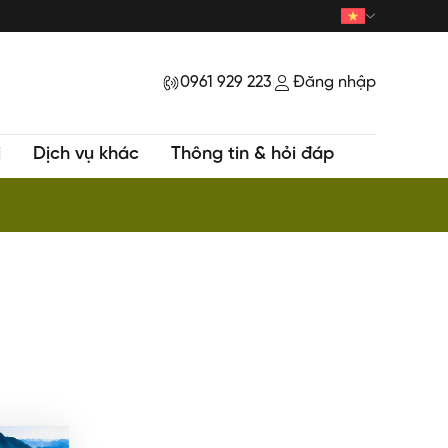
0961 929 223
Đăng nhập
|
i
Dịch vụ khác
Thông tin & hỏi đáp
ur HOT - Trekking khám phá Đỉnh Samu huyền bí