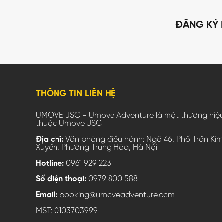
ĐĂNG KÝ 
THÔNG TIN LIÊN HỆ
UMOVE JSC - Umove Adventure là một thương hiệ
thuộc Umove JSC
Địa chỉ:
Văn phòng điều hành: Ngõ 46, Phố Trần Ki
Xuyến, Phường Trung Hòa, Hà Nội
Hotline:
0961 929 223
Số điện thoại:
0979 800 588
Email:
booking@umoveadventure.com
MST: 0103703999