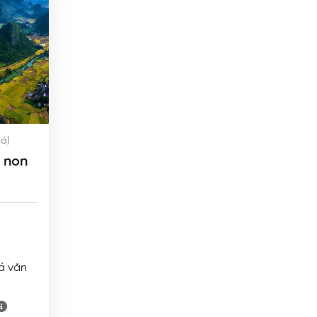
iá)
 non
á văn