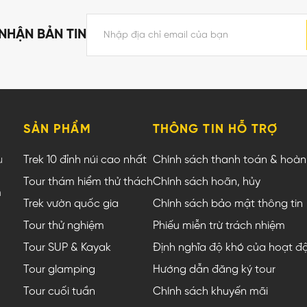
NHẬN BẢN TIN
SẢN PHẨM
THÔNG TIN HỖ TRỢ
u
Trek 10 đỉnh núi cao nhất
Chính sách thanh toán & hoàn 
Tour thám hiểm thử thách
Chính sách hoãn, hủy
m
Trek vườn quốc gia
Chính sách bảo mật thông tin
Tour thử nghiệm
Phiếu miễn trừ trách nhiệm
Tour SUP & Kayak
Định nghĩa độ khó của hoạt đ
Tour glamping
Hướng dẫn đăng ký tour
Tour cuối tuần
Chính sách khuyến mãi