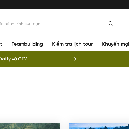
t
Teambuilding
Kiểm tra lịch tour
Khuyến mạ
 phá vịnh Lan Hạ
To