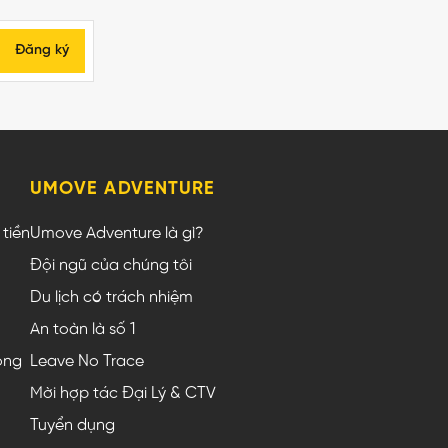
Đăng ký
UMOVE ADVENTURE
tiền
Umove Adventure là gì?
Đội ngũ của chúng tôi
Du lịch có trách nhiệm
An toàn là số 1
ộng
Leave No Trace
Mời hợp tác Đại Lý & CTV
Tuyển dụng