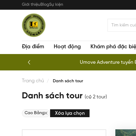
Nhảy
Giới thiệu
Blog
Sự kiện
đến
nội
dung
Địa điểm
Hoạt động
Khám phá đặc biệ
Kayaking chuyên nghiệp khám
Trang chủ
Danh sách tour
Danh sách tour
(có 2 tour)
Cao Bằng
Xóa lựa chọn