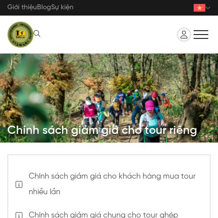
Nhảy
Giới thiệu
Blog
Sự kiện
đến
nội
dung
Chính sách giảm giá cho tour riêng
Chính sách giảm giá cho khách hàng mua tour
nhiều lần
Chính sách giảm giá chung cho tour ghép