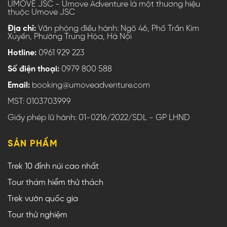
UMOVE JSC - Umove Adventure là một thương hiệu
thuộc Umove JSC
Địa chỉ:
Văn phòng điều hành: Ngõ 46, Phố Trần Kim
Xuyến, Phường Trung Hòa, Hà Nội
Hotline:
0961 929 223
Số điện thoại:
0979 800 588
Email:
booking@umoveadventure.com
MST: 0103703999
Giấy phép lữ hành: 01-0216/2022/SDL - GP LHND
SẢN PHẨM
Trek 10 đỉnh núi cao nhất
Tour thám hiểm thử thách
Trek vườn quốc gia
Tour thử nghiệm