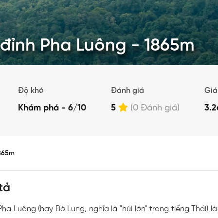
 đỉnh Pha Luông - 1865m
Độ khó
Đánh giá
Giá
Khám phá - 6/10
5
(0 Đánh giá)
3.
1865m
tả
Pha Luông (hay Bờ Lung, nghĩa là "núi lớn" trong tiếng Thái) l