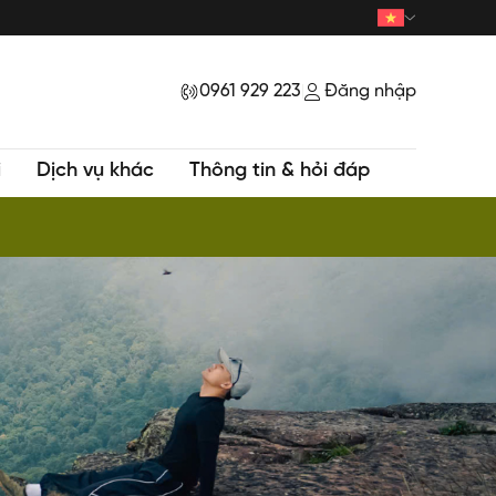
0961 929 223
Đăng nhập
|
i
Dịch vụ khác
Thông tin & hỏi đáp
ur HOT - Trekking khám phá Đỉnh Samu huyền bí