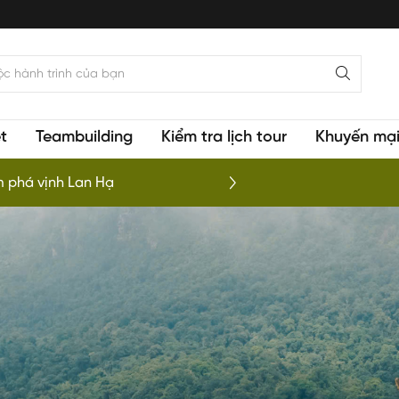
t
Teambuilding
Kiểm tra lịch tour
Khuyến mạ
 phá vịnh Lan Hạ
To