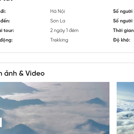
t kæmpe udvalg af de bedste spiltitler.
đi:
Hà Nội
Số người 
đến:
Sơn La
Số người 
i tour:
2 ngày 1 đêm
Thời gian
động:
Trekking
Độ khó:
h ảnh & Video