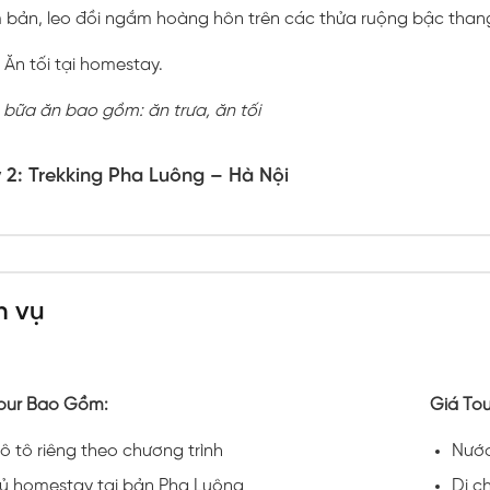
 bản, leo đồi ngắm hoàng hôn trên các thửa ruộng bậc than
Ăn tối tại homestay.
 bữa ăn bao gồm: ăn trưa, ăn tối
 2: Trekking Pha Luông – Hà Nội
h vụ
our Bao Gồm:
Giá To
ô tô riêng theo chương trình
Nước
ủ homestay tại bản Pha Luông
Di c