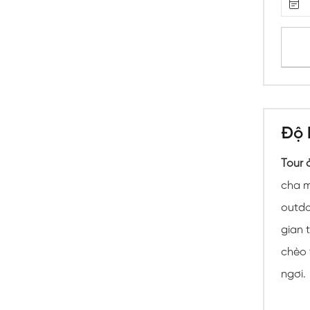
Độ 
Tour 
cha m
outdo
gian 
chèo 
ngơi.