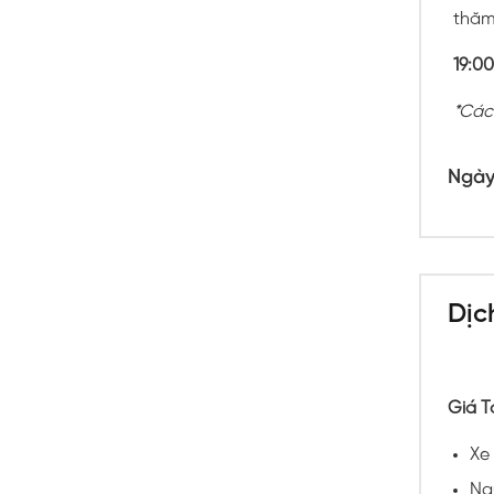
thăm
19:00
*Các
Ngày
Dịc
Giá T
Xe 
Ng