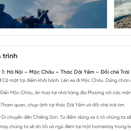
 trình
 1: Hà Nội – Mộc Châu – Thác Dải Yếm – Đồi chè Trái
0
Có mặt tại điểm khởi hành. Lên xe đi Mộc Châu. Dừng chân n
Đến Mộc Châu, ăn trưa tại nhà hàng địa Phương với các món
Tham quan, chụp ảnh tại thác Dải Yếm và đồi chè trái tim.
0
Di chuyển đến Chiềng Sơn. Từ điểm dừng xe ô tô chúng ta s
ay chúng ta sẽ ăn tối và ngủ đêm tại một homestay trong bản