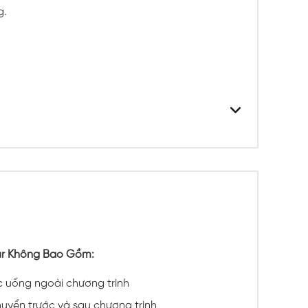
g.
ur Không Bao Gồm:
 uống ngoài chương trình
huyển trước và sau chương trình