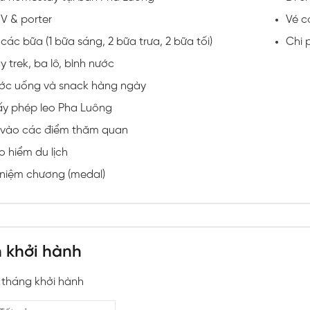
V & porter
Vé c
các bữa (1 bữa sáng, 2 bữa trưa, 2 bữa tối)
Chi 
 trek, ba lô, bình nước
ớc uống và snack hàng ngày
ấy phép leo Pha Luông
 vào các điểm thăm quan
 hiểm du lịch
 niệm chương (medal)
h khởi hành
tháng khởi hành