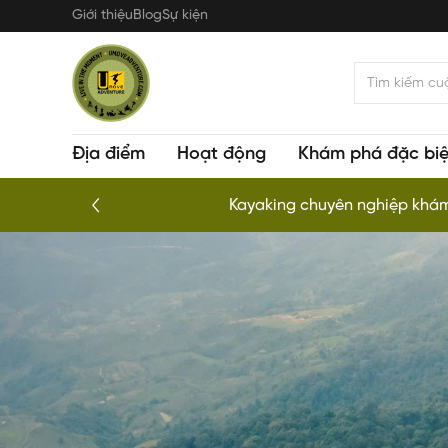
Nhảy
Giới thiệu
Blog
Sự kiện
đến
nội
dung
Địa điểm
Hoạt động
Khám phá đặc biệ
Kayaking chuyên nghiệp khám