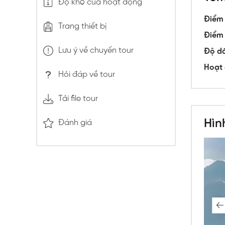
Độ khó của hoạt động
med e
Điểm 
Trang thiết bị
Điểm 
Lưu ý về chuyến tour
Độ dà
Hoạt 
Hỏi đáp về tour
Tải file tour
Hìn
Đánh giá