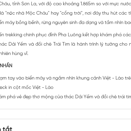
hâu, tỉnh Sơn La, với độ cao khoảng 1.865m so với mực nước 
là "nóc nhà Mộc Châu" hay "cổng trời", nơi đây thu hút các t
iển mây bồng bềnh, rừng nguyên sinh đa dạng và tầm nhìn ba
n trekking chinh phục đỉnh Pha Luông kết hợp khám phá cá
hác Dải Yếm và đồi chè Trái Tim là hành trình lý tưởng cho 
nhiên hùng vĩ.
 NHẤN
ạm tay vào biển mây và ngắm nhìn khung cảnh Việt - Lào tr
eck in cột mốc Việt - Lào
ám phá vẻ đẹp thơ mộng của thác Dải Yếm và đồi chè trái ti
t kommer til digital underholdning, skiller
Hype Kasino
sig ud 
hurtige udbetalinger. Her bliver du mødt af et professionelt tea
 hjælpe dig. Det er et kasino, der forstår vigtigheden af en sta
 tắt