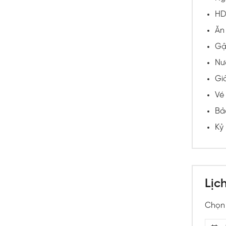
HD
Ăn 
Gậy
Nư
Gi
Vé
Bảo
Kỷ
Lịc
Chọn 