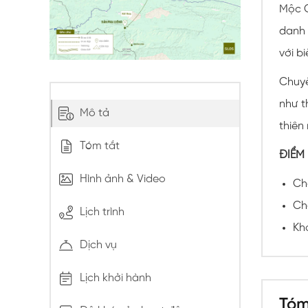
Mộc C
danh 
với b
Chuyế
như t
Mô tả
thiên 
Tóm tắt
ĐIỂM
Hình ảnh & Video
Ch
Ch
Lịch trình
Kh
Dịch vụ
Når de
og lyn
Lịch khởi hành
til at
Tóm