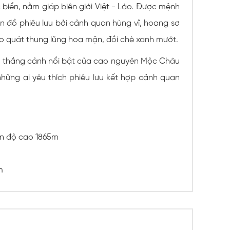
biển, nằm giáp biên giới Việt - Lào. Được mệnh
ín đồ phiêu lưu bởi cảnh quan hùng vĩ, hoang sơ
o quát thung lũng hoa mận, đồi chè xanh mướt.
c thắng cảnh nổi bật của cao nguyên Mộc Châu
những ai yêu thích phiêu lưu kết hợp cảnh quan
ên độ cao 1865m
m
med sit unikke tema
m, der altid står klar
bil platform kombineret