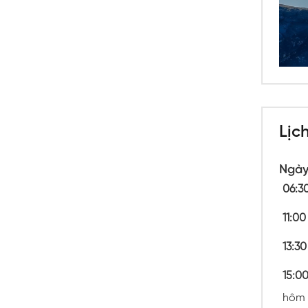
Lịch
Ngày
06:3
11:00
13:30
15:0
hôm n