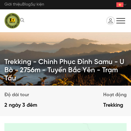
Nhảy
Giới thiệu
Blog
Sự kiện
đến
nội
dung
Trekking - Chinh Phục Đỉnh Samu - U
Bò - 2756m - Tuyến Bắc Yên - Trạm
Tấu
Độ dài tour
Hoạt động
2 ngày 3 đêm
Trekking