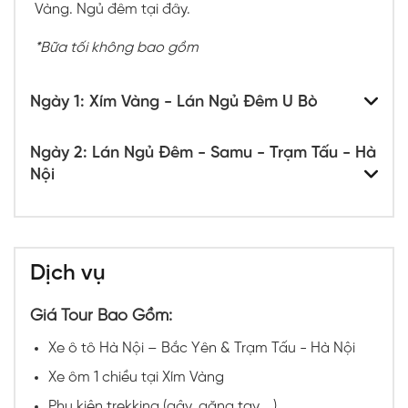
Vàng. Ngủ đêm tại đây.
*Bữa tối không bao gồm
Ngày 1: Xím Vàng - Lán Ngủ Đêm U Bò
Ngày 2: Lán Ngủ Đêm - Samu - Trạm Tấu - Hà
Nội
Dịch vụ
Giá Tour Bao Gồm:
Xe ô tô Hà Nội – Bắc Yên & Trạm Tấu - Hà Nội
Xe ôm 1 chiều tại Xím Vàng
Phụ kiện trekking (gậy, găng tay,...)