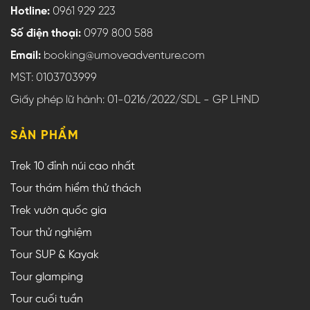
Hotline:
0961 929 223
Số điện thoại:
0979 800 588
Email:
booking@umoveadventure.com
MST: 0103703999
Giấy phép lữ hành: 01-0216/2022/SDL - GP LHND
SẢN PHẨM
Trek 10 đỉnh núi cao nhất
Tour thám hiểm thử thách
Trek vườn quốc gia
Tour thử nghiệm
Tour SUP & Kayak
Tour glamping
Tour cuối tuần