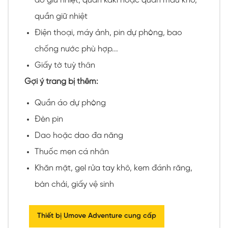
áo giữ nhiệt, quần kaki hoặc quần mau khô,
quần giữ nhiệt
Điện thoại, máy ảnh, pin dự phòng, bao
chống nước phù hợp...
Giấy tờ tuỳ thân
Gợi ý trang bị thêm:
Quần áo dự phòng
Đèn pin
Dao hoặc dao đa năng
Thuốc men cá nhân
Khăn mặt, gel rửa tay khô, kem đánh răng,
bàn chải, giấy vệ sinh
Thiết bị Umove Adventure cung cấp