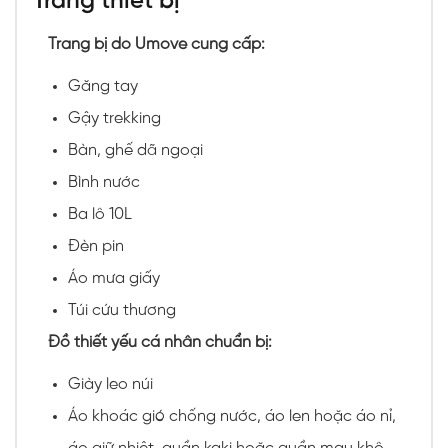
Trang thiết bị
Trang bị do Umove cung cấp:
Găng tay
Gậy trekking
Bàn, ghế dã ngoại
Bình nước
Ba lô 10L
Đèn pin
Áo mưa giấy
Túi cứu thương
Đồ thiết yếu cá nhân chuẩn bị:
Giày leo núi
Áo khoác gió chống nước, áo len hoặc áo nỉ,