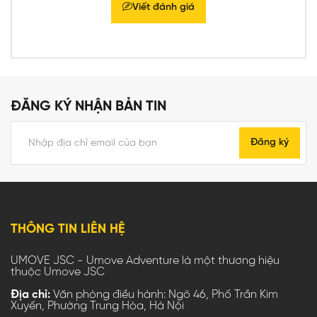
Viết đánh giá
ĐĂNG KÝ NHẬN BẢN TIN
Đăng ký
THÔNG TIN LIÊN HỆ
UMOVE JSC - Umove Adventure là một thương hiệu
thuộc Umove JSC
Địa chỉ:
Văn phòng điều hành: Ngõ 46, Phố Trần Kim
Xuyến, Phường Trung Hòa, Hà Nội