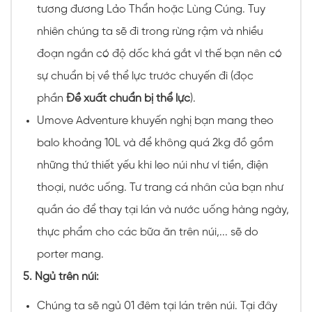
tương đương Lảo Thẩn hoặc Lùng Cúng. Tuy
nhiên chúng ta sẽ đi trong rừng rậm và nhiều
đoạn ngắn có độ dốc khá gắt vì thế bạn nên có
sự chuẩn bị về thể lực trước chuyến đi (đọc
phần
Đề xuất chuẩn bị thể lực
).
Umove Adventure khuyến nghị bạn mang theo
balo khoảng 10L và để không quá 2kg đồ gồm
những thứ thiết yếu khi leo núi như ví tiền, điện
thoại, nước uống. Tư trang cá nhân của bạn như
quần áo để thay tại lán và nước uống hàng ngày,
thực phẩm cho các bữa ăn trên núi,... sẽ do
porter mang.
5. Ngủ trên núi:
Chúng ta sẽ ngủ 01 đêm tại lán trên núi. Tại đây