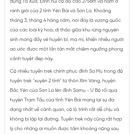
dụng Tà Xùa. Đỉnh núi có độ cao 2756m và nằm ở
ranh giới của 2 tỉnh Yên Bái và Sơn La. Khoảng
tháng 3, tháng 4 hàng năm, nơi đây là vương quốc
của các loài kỳ hoa, dị thảo giữa khu rừng nguyên
sinh mang đầy vẻ huyền bí, ma mị, khiến nhiều người
ao ước được một lần tận mắt chiêm ngưỡng phong
cảnh tuyệt đẹp này.
Có nhiều tuyến trek chinh phục đỉnh Sa Mu trong đó
tuyến trek "xuyên 2 tỉnh" từ thôn Xím Vàng, huyện
Bắc Yên của Sơn La lên đỉnh Samu - U Bò rồi qua
huyện Trạm Tấu của tỉnh Yên Bái mang lại sự đa
dạng nhất về cảnh quan, có lộ trình rất dễ chịu và
không bị lặp lại đường. Tuyến trek này cũng rất hợp
lý cho những ai muốn được tắm khoáng nóng sau